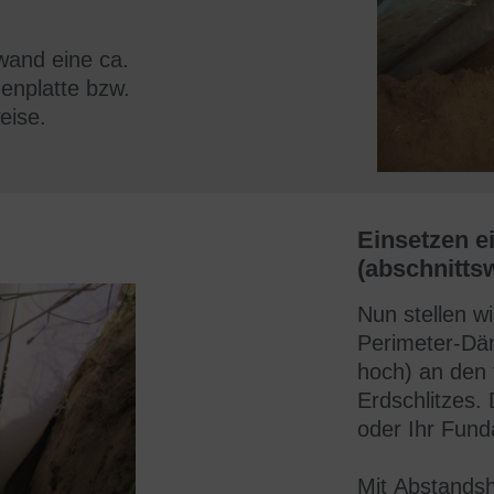
rwand eine ca.
denplatte bzw.
eise.
Einsetzen e
(abschnitts
Nun stellen w
Perimeter-Dä
hoch) an den 
Erdschlitzes. 
oder Ihr Fun
Mit
Abstandsh