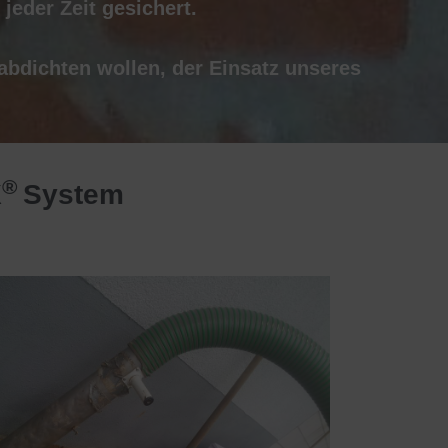
jeder Zeit gesichert.
abdichten
wollen,
der
Einsatz
unseres
®
X
System