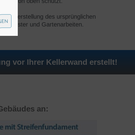
gkeit von oben schützt.
t die
Herstellung des ursprünglichen
GEN
ne Pflaster und Gartenarbeiten.
vor Ihrer Kellerwand erstellt!
 Gebäudes an: