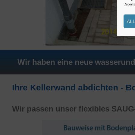
Datens
AL
Wir haben eine neue wasserund
Ihre Kellerwand abdichten - B
Wir passen unser flexibles SAUG