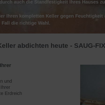
urch auch die Standfestigkeit Ihres Hauses zu 
er
Ihren
kompletten Keller
gegen
Feuchtigkeit
m
Fall
die
richtige
Wahl.
Keller abdichten heute - SAUG-FI
Ihrer
rn und
Ihrer
te Erdreich