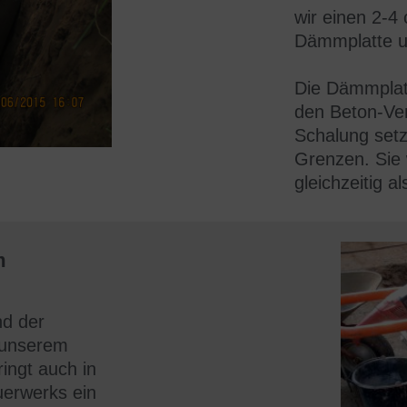
wir einen
2-4 
Dämmplatte u
Die Dämmplat
den Beton-Ver
Schalung set
Grenzen. Sie w
gleichzeitig
al
m
nd der
t unserem
ingt auch in
erwerks ein