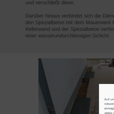
und verschließt diese.
Darüber hinaus verbindet sich die Däm
den Spezialbeton mit dem Mauerwerk I
Kellerwand und der Spezialbeton
verfes
einer
wasserundurchlässigen
Schicht
.
Auf un
notwen
ermögl
stetig 