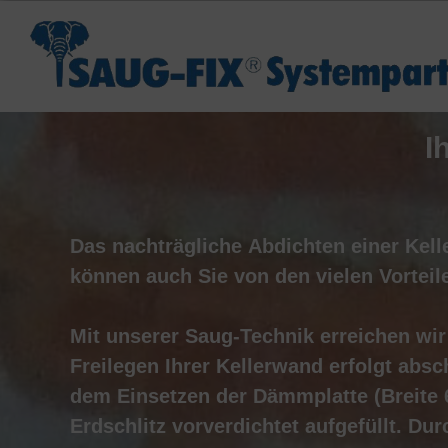
I
Das
nachträgliche
Abdichten
einer
Kell
können
auch
Sie
von
den
vielen
Vorteil
Mit
unserer
Saug-Technik
erreichen
wir
Freilegen Ihrer Kellerwand erfolgt abs
dem Einsetzen der Dämmplatte (Breite 
Erdschlitz vorverdichtet aufgefüllt. Du