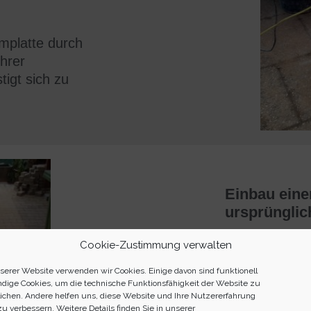
mplatte durch
hrer
tigt
sich
zu
Einbau eine
ursprünglic
Als oberen A
Cookie-Zustimmung verwalten
bauen wir ei
serer Website verwenden wir Cookies. Einige davon sind funktionell
knapp unter E
dige Cookies, um die technische Funktionsfähigkeit der Website zu
ausgerundete
ichen. Andere helfen uns, diese Website und Ihre Nutzererfahrung
zu verbessern. Weitere Details finden Sie in unserer