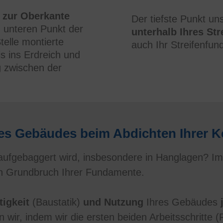
 zur Oberkante
Der tiefste Punkt u
unteren Punkt der
unterhalb Ihres St
elle montierte
auch Ihr Streifenfun
is ins Erdreich und
g
zwischen der
hres Gebäudes beim Abdichten Ihrer K
ufgebaggert wird, insbesondere in Hanglagen? Im 
en Grundbruch Ihrer Fundamente.
tigkeit
(Baustatik)
und Nutzung
Ihres Gebäudes
en wir, indem wir die ersten beiden Arbeitsschritte