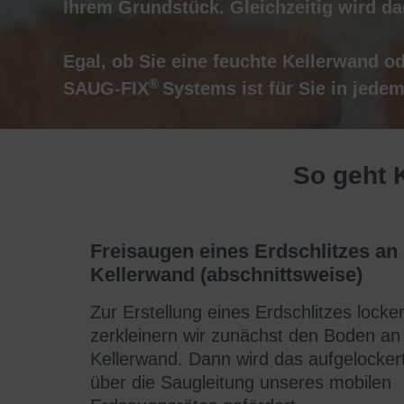
Ihrem Grundstück. Gleichzeitig wird dad
Egal,
ob
Sie
eine feuchte Kellerwand
od
®
SAUG-FIX
Systems
ist
für
Sie
in
jede
So geht 
Freisaugen eines Erdschlitzes an 
Kellerwand (abschnittsweise)
Zur Erstellung eines Erdschlitzes locke
zerkleinern wir zunächst den Boden an 
Kellerwand. Dann wird das aufgelocker
über die Saugleitung unseres
mobilen