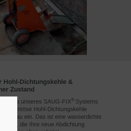
r Hohl-Dichtungskehle &
her Zustand
®
bschluss unseres SAUG-FIX
Systems
ne
zementöse Hohl-Dichtungskehle
rdniveau ein. Das ist eine
wasserdichte
 Kante
, die Ihre neue Abdichtung