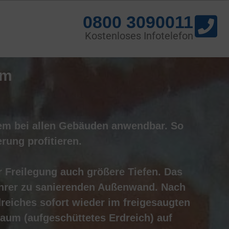
0800 3090011
Kostenloses Infotelefon
em
em bei allen Gebäuden anwendbar.
So
erung
profitieren.
r
Freilegung
auch
größere
Tiefen. Das
 Ihrer zu sanierenden Außenwand. Nach
eiches sofort wieder im freigesaugten
braum (aufgeschüttetes Erdreich) auf