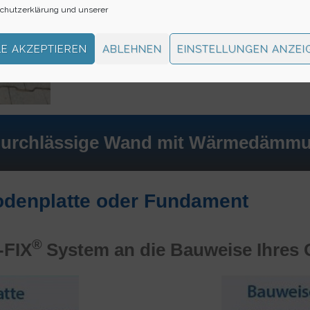
gegen Feuchti
chutzerklärung
und unserer
Danach erfolg
LE AKZEPTIEREN
ABLEHNEN
EINSTELLUNGEN ANZEI
Zustandes
oh
urchlässige Wand mit Wärmedämmung 
odenplatte oder Fundament​
®
-FIX
System an die Bauweise Ihres