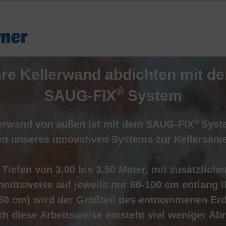
hre Kellerwand abdichten mit d
®
SAUG-FIX
System
®
erwand
von
außen
ist
mit
dem
SAUG-FIX
Syst
en
unseres
innovativen
Systems
zur
Kellersani
Tiefen
von
3,00
bis
3,50
Meter,
mit
zusätzliche
chnittsweise auf jeweils nur 60-100 cm entlang
60 cm) wird der Großteil des entnommenen Erdr
rch diese Arbeitsweise entsteht viel weniger A